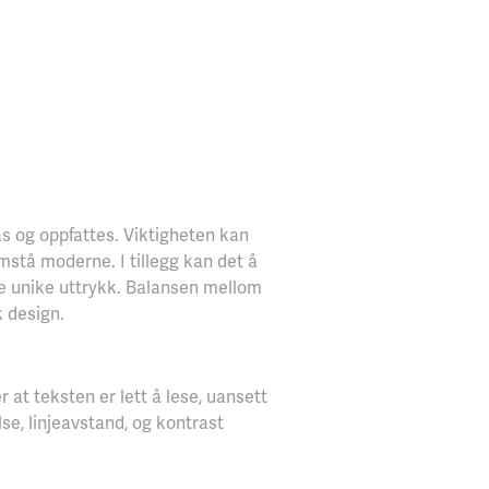
tås og oppfattes. Viktigheten kan
mstå moderne. I tillegg kan det å
ape unike uttrykk. Balansen mellom
k design.
 at teksten er lett å lese, uansett
lse, linjeavstand, og kontrast