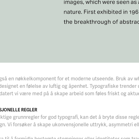
også en nøkkelkomponent for et moderne utseende. Bruk av whi
i designet en følelse av luftig og åpenhet. Typografiske trender 
datert vi være med på å skape arbeid som føles friskt og aktue
ISJONELLE REGLER
ktige grunnregler for god typografi, kan det å bryte disse regl
ign. Vi forsøker å skape ukonvensjonelle uttrykk, asymmetri e
a til å formidle bestemte stemninger eller identiteter som tra