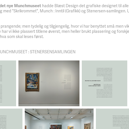
v det nye Munchmuseet
hadde Blæst Design det grafiske designet til al
g med "Skrikrommet", Munch : Inntil (Grafikk) og Stenersen-samlingen. 
 prangende; men tydelig og tilgjengelig, hvor vi har benyttet små men v
r vi ikke plassert titlene øverst, men heller brukt plassering og forskjell
 hva som skal leses først.
UNCHMUSEET : STENERSENSAMLINGEN