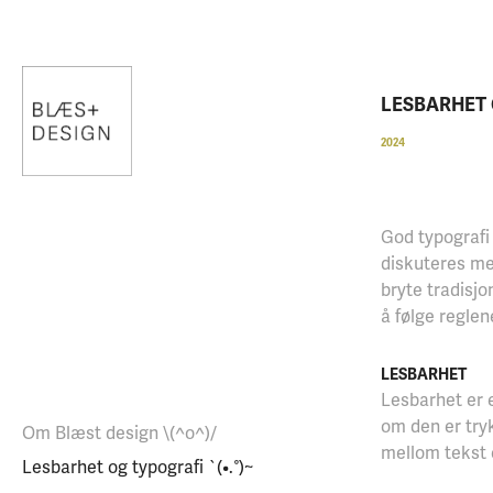
LESBARHET O
2024
God typografi 
diskuteres med
bryte tradisjo
å følge reglen
LESBARHET
Lesbarhet er e
om den er tryk
Om Blæst design \(^o^)/
mellom tekst
Lesbarhet og typografi `(•.°)~