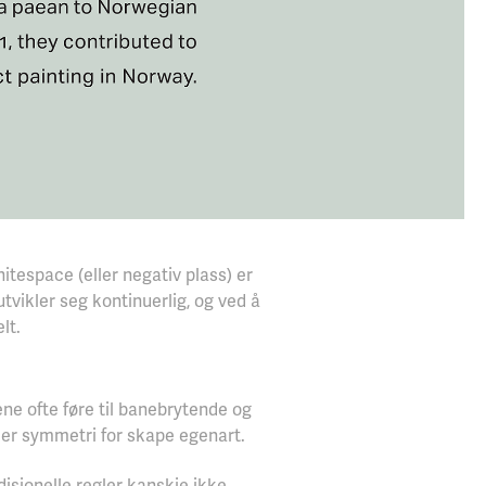
tespace (eller negativ plass) er
utvikler seg kontinuerlig, og ved å
lt.
ene ofte føre til banebrytende og
ller symmetri for skape egenart.
disjonelle regler kanskje ikke