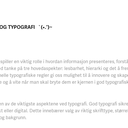
G TYPOGRAFI   `(•.°)~
spiller en viktig rolle i hvordan informasjon presenteres, fors
 tanke på tre hovedaspekter: lesbarhet, hierarki og det å fre
nelle typografiske regler gi oss mulighet til å innovere og sk
e og å vite når man skal bryte dem er kjernen i god typografis
n av de viktigste aspektene ved typografi. God typografi sikrer
t eller digital. Dette innebærer valg av riktig skrifttype, større
 og bakgrunn.