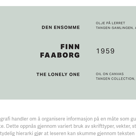
pografi handler om å organisere informasjon på en måte som g
te. Dette oppnås gjennom variert bruk av skrifttyper, vekter, st
 tydelig hierarki gjør at leseren kan skumme gjennom teksten 