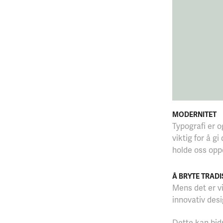
MODERNITET
Typografi er 
viktig for å g
holde oss opp
Å BRYTE TRAD
Mens det er vi
innovativ des
Dette kan bidr