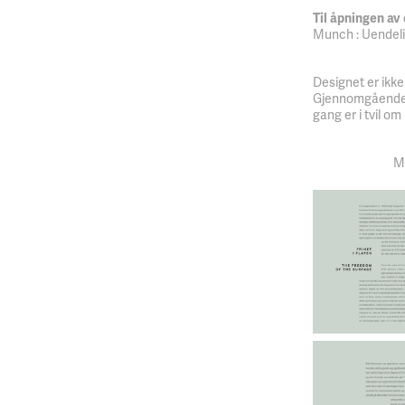
Til åpningen a
Munch : Uendeli
Designet er ikke
Gjennomgående ha
gang er i tvil om
M