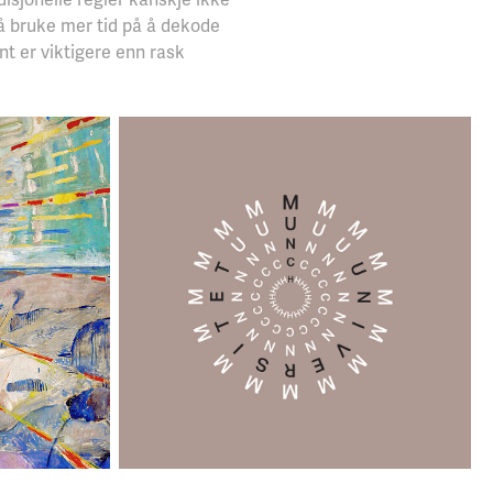
l å bruke mer tid på å dekode
t er viktigere enn rask