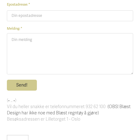
Epostadresse: *
Melding: *
Send!
(• .. •)
Vil du heller snakke er telefonnummeret 932 62 100
(OBS! Blæst
Design har ikke noe med Blæst regntøy å gjøre)
Besøksadressen er Lilletorget 1 - Oslo