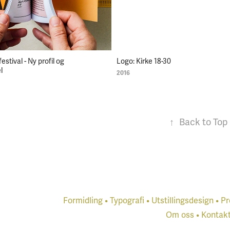
estival - Ny profil og 
Logo: Kirke 18-30
l
2016
↑
Back to Top
Formidling
•
Typografi
•
Utstillingsdesign
•
Pr
Om oss
•
Kontak