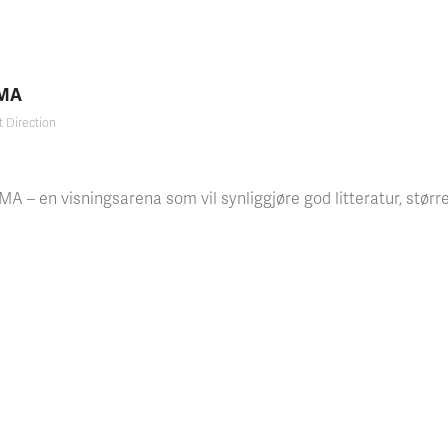
MA
t Direction
A – en visningsarena som vil synliggjøre god litteratur, stør