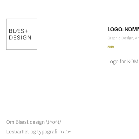
LOGO: KOM
Graphic Design, Ar
2019
Logo for KOMM
Om Blæst design \(^o^)/
Lesbarhet og typografi `(•.°)~